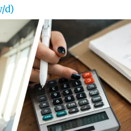
ome
Über uns
Leistungen
Referenzen
Karrie
w/d)